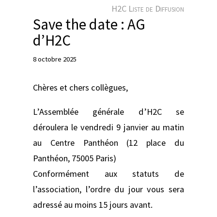
e
H2C Liste de Diffusion
r
Save the date : AG
d’H2C
8 octobre 2025
Chères et chers collègues,
L’Assemblée générale d’H2C se
déroulera le vendredi 9 janvier au matin
au Centre Panthéon (12 place du
Panthéon, 75005 Paris)
Conformément aux statuts de
l’association, l’ordre du jour vous sera
adressé au moins 15 jours avant.