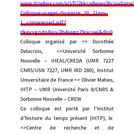
www.dropbox.com/scl/fi/2kkco8wwq3hcoudome3g
Colloque-usages-du-passe_20_21nov-
1_compressed.pdf?
rlkey=gzyhs8xyy2lh4xagq79ojcoej&dl=0
Colloque organisé par <> Dorothée
Delacroix, <>Université Sorbonne
Nouvelle – IHEAL/CREDA (UMR 7227
CNRS/USN 7227, UMR IRD 280), Institut
Universitaire de France <> Olivier Maheo,
IHTP – UMR Université Paris 8/CNRS &
Sorbonne Nouvelle – CREW
Ce colloque est porté par l’Institut
d’histoire du temps présent (IHTP), le
<>Centre de recherche et de