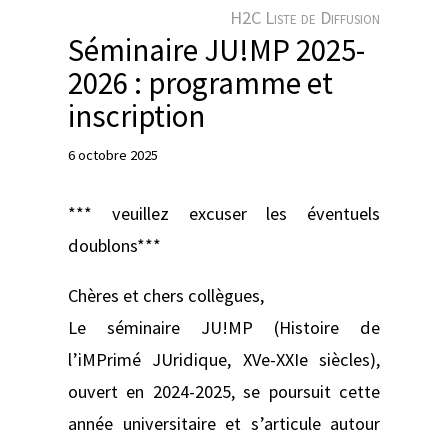
e
H2C Liste de Diffusion
r
Séminaire JU!MP 2025-
2026 : programme et
inscription
6 octobre 2025
*** veuillez excuser les éventuels
doublons***
Chères et chers collègues,
Le séminaire JU!MP (Histoire de
l’iMPrimé JUridique, XVe-XXIe siècles),
ouvert en 2024-2025, se poursuit cette
année universitaire et s’articule autour