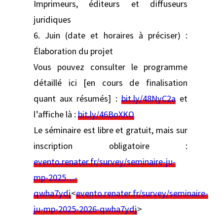
Imprimeurs, éditeurs et diffuseurs
juridiques
6. Juin (date et horaires à préciser) :
Élaboration du projet
Vous pouvez consulter le programme
détaillé ici [en cours de finalisation
quant aux résumés] :
bit.ly/48NyC2a
et
l’affiche là :
bit.ly/46BoXKO
Le séminaire est libre et gratuit, mais sur
inscription obligatoire :
evento.renater.fr/survey/seminaire-ju-
mp-2025…-
qwha7ydj
<
evento.renater.fr/survey/seminaire-
ju-mp-2025-2026-qwha7ydj
>