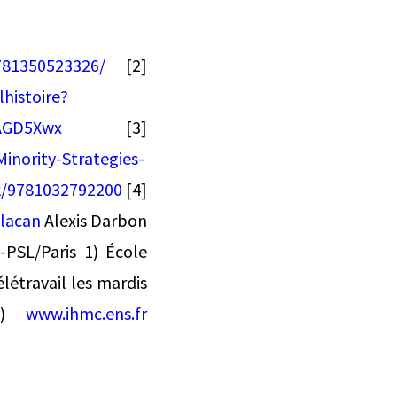
781350523326/
[2]
histoire?
AGD5Xwx
[3]
inority-Strategies-
k/9781032792200
[4]
-lacan
Alexis Darbon
PSL/Paris 1) École
létravail les mardis
là)
www.ihmc.ens.fr