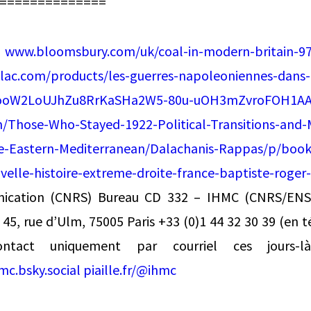
==============
]
www.bloomsbury.com/uk/coal-in-modern-britain-9
illac.com/products/les-guerres-napoleoniennes-dans-l
BooW2LoUJhZu8RrKaSHa2W5-80u-uOH3mZvroFOH1A
Those-Who-Stayed-1922-Political-Transitions-and-M
he-Eastern-Mediterranean/Dalachanis-Rappas/p/boo
velle-histoire-extreme-droite-france-baptiste-roger
cation (CNRS) Bureau CD 332 – IHMC (CNRS/ENS-
45, rue d’Ulm, 75005 Paris +33 (0)1 44 32 30 39 (en té
ontact uniquement par courriel ces jours-
mc.bsky.social
piaille.fr/@ihmc