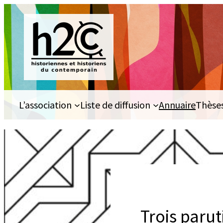
Aller
au
contenu
L’association
Liste de diffusion
Annuaire
Thèse
Trois paru