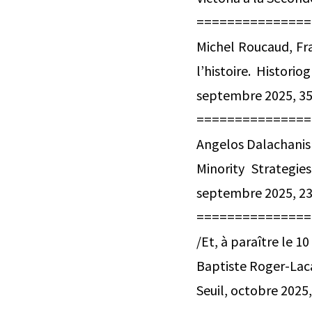
===============
Michel Roucaud, Fra
l’histoire. Historio
septembre 2025, 3
===============
Angelos Dalachanis 
Minority Strategie
septembre 2025, 236
===============
/Et, à paraître le 1
Baptiste Roger-Laca
Seuil, octobre 2025,