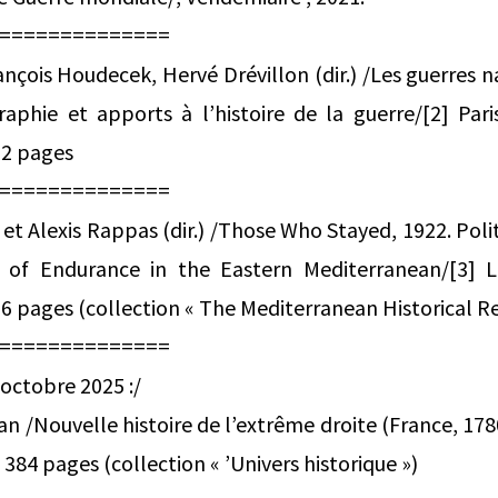
==============
nçois Houdecek, Hervé Drévillon (dir.) /Les guerres
graphie et apports à l’histoire de la guerre/[2] Pari
52 pages
==============
et Alexis Rappas (dir.) /Those Who Stayed, 1922. Polit
s of Endurance in the Eastern Mediterranean/[3] 
 pages (collection « The Mediterranean Historical R
==============
0 octobre 2025 :/
n /Nouvelle histoire de l’extrême droite (France, 1780
 384 pages (collection « ’Univers historique »)