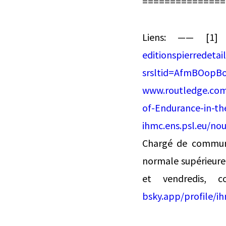
===============
Liens: —— [1
editionspierredeta
srsltid=AfmBOop
www.routledge.com/
of-Endurance-in-t
ihmc.ens.psl.eu/nou
Chargé de communi
normale supérieure 
et vendredis, c
bsky.app/profile/ih