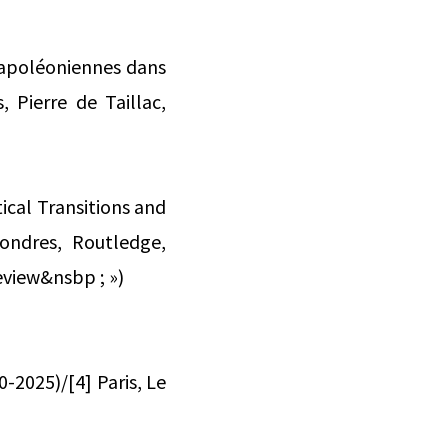
 napoléoniennes dans
s, Pierre de Taillac,
ical Transitions and
Londres, Routledge,
eview&nsbp ; »)
-2025)/[4] Paris, Le