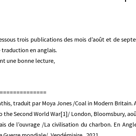
dessous trois publications des mois d’août et de se
 traduction en anglais.
ant une bonne lecture,
==============
his, traduit par Moya Jones /Coal in Modern Britain. 
to the Second World War[1]/ London, Bloomsbury, aoû
is de l’ouvrage /La civilisation du charbon. En Angl
de Guerre mondiale/, Vendémiaire , 2021.