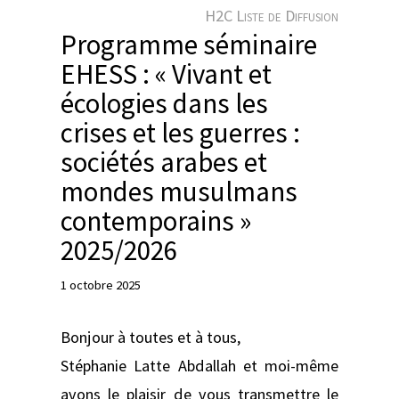
e
H2C Liste de Diffusion
r
Programme séminaire
EHESS : « Vivant et
écologies dans les
crises et les guerres :
sociétés arabes et
mondes musulmans
contemporains »
2025/2026
1 octobre 2025
Bonjour à toutes et à tous,
Stéphanie Latte Abdallah et moi-même
avons le plaisir de vous transmettre le