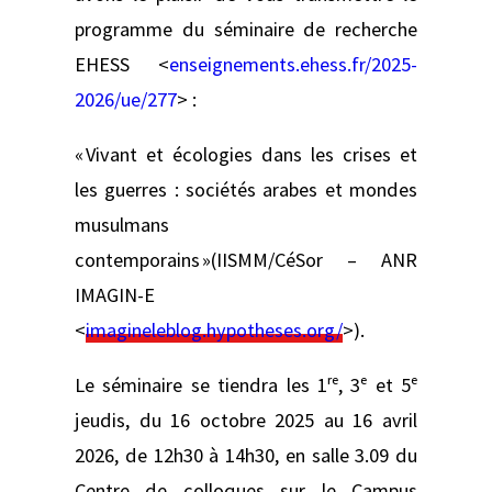
programme du séminaire de recherche
EHESS <
enseignements.ehess.fr/2025-
2026/ue/277
> :
« Vivant et écologies dans les crises et
les guerres : sociétés arabes et mondes
musulmans
contemporains »(IISMM/CéSor – ANR
IMAGIN-E
<
imagineleblog.hypotheses.org/
>).
Le séminaire se tiendra les 1ʳᵉ, 3ᵉ et 5ᵉ
jeudis, du 16 octobre 2025 au 16 avril
2026, de 12h30 à 14h30, en salle 3.09 du
Centre de colloques sur le Campus