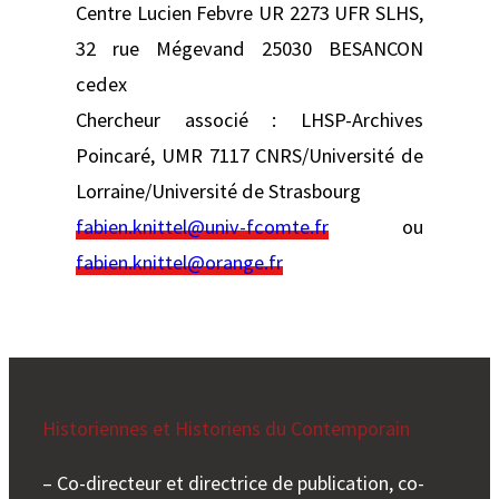
Centre Lucien Febvre UR 2273 UFR SLHS,
32 rue Mégevand 25030 BESANCON
cedex
Chercheur associé : LHSP-Archives
Poincaré, UMR 7117 CNRS/Université de
Lorraine/Université de Strasbourg
fabien.knittel@univ-fcomte.fr
ou
fabien.knittel@orange.fr
Historiennes et Historiens du Contemporain
– Co-directeur et directrice de publication, co-