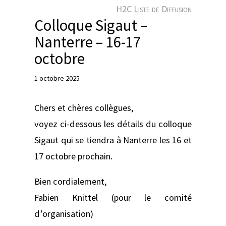
e
H2C Liste de Diffusion
r
Colloque Sigaut –
Nanterre – 16-17
octobre
1 octobre 2025
Chers et chères collègues,
voyez ci-dessous les détails du colloque
Sigaut qui se tiendra à Nanterre les 16 et
17 octobre prochain.
Bien cordialement,
Fabien Knittel (pour le comité
d’organisation)