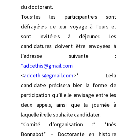
du doctorant.
Tous·tes les participant·e·s sont
défrayé·e·s de leur voyage à Tours et
sont invité·e·s à déjeuner. Les
candidatures doivent être envoyées à
l’adresse suivante :
*adcethis@gmail.com
<
adcethis@gmail.com
>* Le·la
candidat·e précisera bien la forme de
participation qu’il·elle envisage entre les
deux appels, ainsi que la journée à
laquelle il·elle souhaite candidater.
*Comité d’organisation :* *Inès
Bonnabot* – Doctorante en histoire