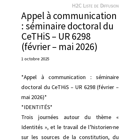
e
H2C Liste de Diffusion
r
Appel à communication
: séminaire doctoral du
CeTHiS – UR 6298
(février – mai 2026)
1 octobre 2025
*Appel à communication : séminaire
doctoral du CeTHiS – UR 6298 (février –
mai 2026)*
*IDENTITÉS*
Trois journées autour du thème «
Identités », et le travail de l’historien·ne
sur les sources de la constitution, du