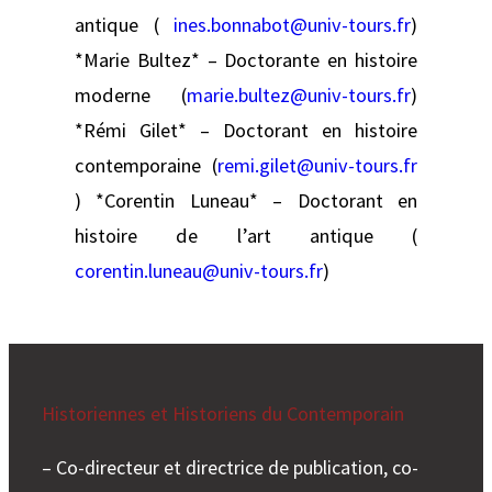
antique (
ines.bonnabot@univ-tours.fr
)
*Marie Bultez* – Doctorante en histoire
moderne (
marie.bultez@univ-tours.fr
)
*Rémi Gilet* – Doctorant en histoire
contemporaine (
remi.gilet@univ-tours.fr
) *Corentin Luneau* – Doctorant en
histoire de l’art antique (
corentin.luneau@univ-tours.fr
)
Historiennes et Historiens du Contemporain
– Co-directeur et directrice de publication, co-