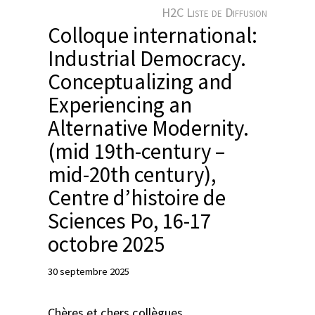
e
H2C Liste de Diffusion
r
Colloque international:
Industrial Democracy.
Conceptualizing and
Experiencing an
Alternative Modernity.
(mid 19th-century –
mid-20th century),
Centre d’histoire de
Sciences Po, 16-17
octobre 2025
30 septembre 2025
Chères et chers collègues,