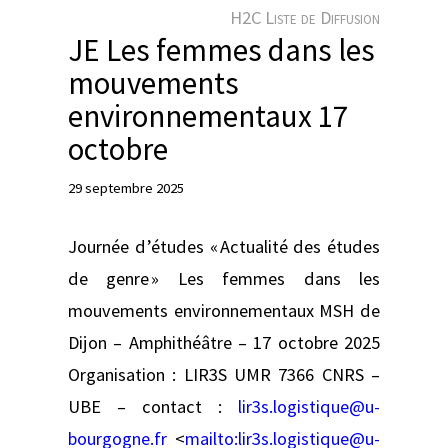
e
H2C Liste de Diffusion
r
JE Les femmes dans les
mouvements
environnementaux 17
octobre
29 septembre 2025
Journée d’études « Actualité des études
de genre » Les femmes dans les
mouvements environnementaux MSH de
Dijon – Amphithéâtre – 17 octobre 2025
Organisation : LIR3S UMR 7366 CNRS –
UBE – contact :
lir3s.logistique@u-
bourgogne.fr
<
mailto:
lir3s.logistique@u-