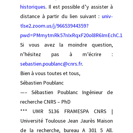
historiques
. Il est possible d’y assister à
distance à partir du lien suivant :
univ-
tlse2.zoom.us/j/96653944359?
pwd=PMmytmRk57nIxRqxF20ol8R6ImEchC.1
Si vous avez la moindre question,
n’hésitez pas à m’écrire :
sebastien.poublanc@cnrs.fr
.
Bien à vous toutes et tous,
Sébastien Poublanc
—– Sébastien Poublanc Ingénieur de
recherche CNRS – PhD
*** UMR 5136 FRAMESPA CNRS |
Université Toulouse Jean Jaurès Maison
de la recherche, bureau A 301 5 All.