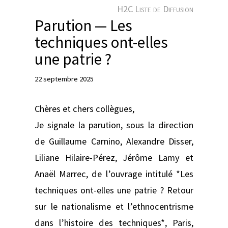
e
H2C Liste de Diffusion
r
Parution — Les
techniques ont-elles
une patrie ?
22 septembre 2025
Chères et chers collègues,
Je signale la parution, sous la direction
de Guillaume Carnino, Alexandre Disser,
Liliane Hilaire-Pérez, Jérôme Lamy et
Anaël Marrec, de l’ouvrage intitulé *Les
techniques ont-elles une patrie ? Retour
sur le nationalisme et l’ethnocentrisme
dans l’histoire des techniques*, Paris,