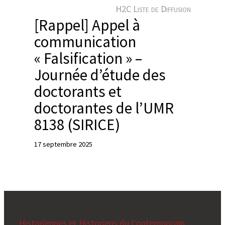
e
H2C Liste de Diffusion
r
[Rappel] Appel à
communication
« Falsification » –
Journée d’étude des
doctorants et
doctorantes de l’UMR
8138 (SIRICE)
17 septembre 2025
Historiennes et Historiens du Contemporain