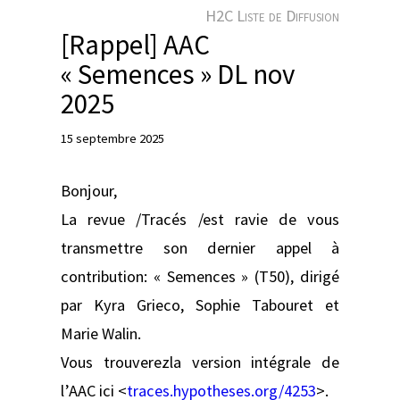
e
H2C Liste de Diffusion
r
[Rappel] AAC
« Semences » DL nov
2025
15 septembre 2025
Bonjour,
La revue /Tracés /est ravie de vous
transmettre son dernier appel à
contribution: « Semences » (T50), dirigé
par Kyra Grieco, Sophie Tabouret et
Marie Walin.
Vous trouverezla version intégrale de
l’AAC ici <
traces.hypotheses.org/4253
>.