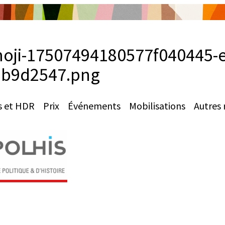
oji-17507494180577f040445-
8b9d2547.png
s et HDR
Prix
Événements
Mobilisations
Autres 