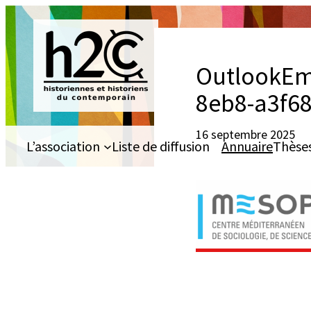
Aller
au
contenu
OutlookEm
8eb8-a3f6
16 septembre 2025
L’association
Liste de diffusion
Annuaire
Thèse