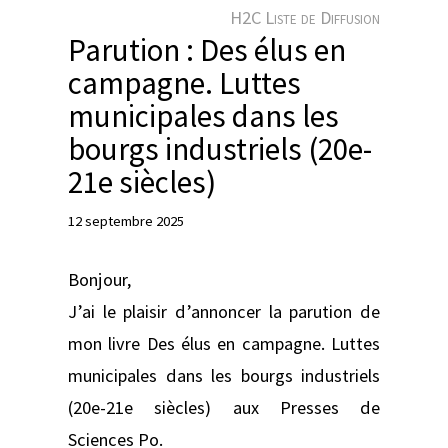
e
H2C Liste de Diffusion
r
Parution : Des élus en
campagne. Luttes
municipales dans les
bourgs industriels (20e-
21e siècles)
12 septembre 2025
Bonjour,
J’ai le plaisir d’annoncer la parution de
mon livre Des élus en campagne. Luttes
municipales dans les bourgs industriels
(20e-21e siècles) aux Presses de
Sciences Po.