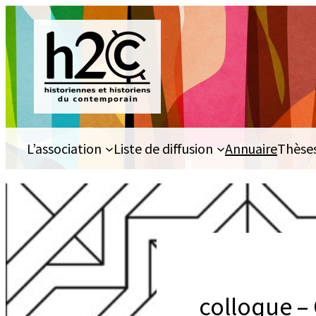
Aller
au
contenu
L’association
Liste de diffusion
Annuaire
Thèse
colloque – 