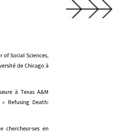
 of Social Sciences,
iversité de Chicago à
esseure à Texas A&M
t « Refusing Death:
e chercheur·ses en