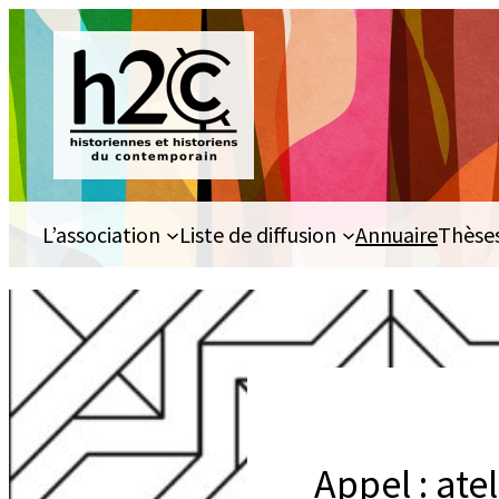
Aller
au
contenu
L’association
Liste de diffusion
Annuaire
Thèse
Appel : ate