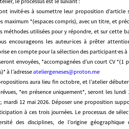
telier, le processus est le suivant :
ont invité·es à soumettre leur proposition d’article
es maximum *(espaces compris), avec un titre, et préc
s méthodes utilisées pour y répondre, et sur cette bas
us encourageons les auteur·ices à prêter attenti
prise en compte pour la sélection des participant·es à l
 seront envoyées, *accompagnées d’un court CV *(1 pa
)* à l’adresse
ateliergeneses@proton.me
ropositions aura lieu fin octobre, et l’atelier début
 prévues, *en présence uniquement*, seront les lundi
6 ; mardi 12 mai 2026. Déposer une proposition supp
ticipation à ces trois journées. Le processus de sélec
rsité des disciplines, de l’origine géographique 