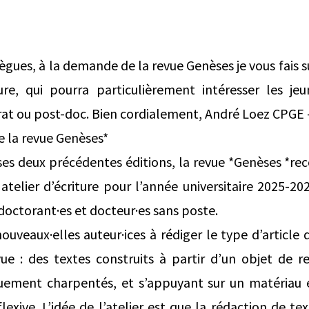
ègues, à la demande de la revue Genèses je vous fais 
ture, qui pourra particulièrement intéresser les je
rat ou post-doc. Bien cordialement, André Loez CPGE
de la revue Genèses*
ses deux précédentes éditions, la revue *Genèses *re
telier d’écriture pour l’année universitaire 2025-20
doctorant·es et docteur·es sans poste.
 nouveaux·elles auteur·ices à rédiger le type d’articl
ue : des textes construits à partir d’un objet de r
iquement charpentés, et s’appuyant sur un matériau e
lexive. L’idée de l’atelier est que la rédaction de t