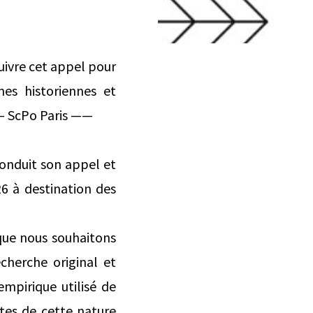
suivre cet appel pour
unes historiennes et
 – ScPo Paris ——
conduit son appel et
26 à destination des
e que nous souhaitons
echerche original et
mpirique utilisé de
extes de cette nature