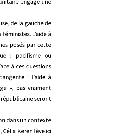
manitaire engage une
use, de la gauche de
 féministes. L’aide à
mmes posés par cette
que : pacifisme ou
Face à ces questions
angente : l’aide à
uge », pas vraiment
e républicaine seront
tion dans un contexte
Célia Keren lève ici