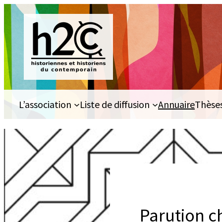
Aller
au
contenu
L’association
Liste de diffusion
Annuaire
Thèse
Parution c