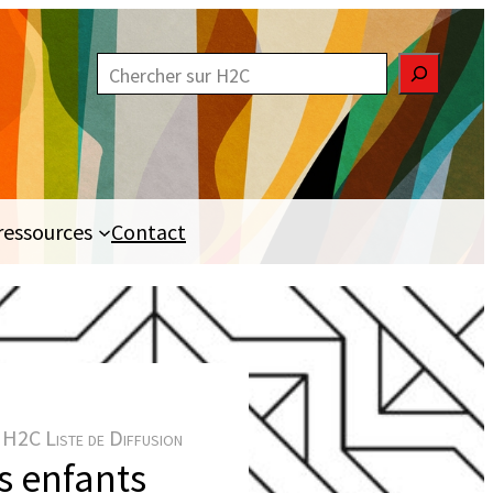
R
e
c
h
e
ressources
Contact
r
c
h
e
r
H2C Liste de Diffusion
s enfants