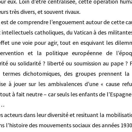
ur eux. Loin d’être centralisée, cette opération hu
urs très divers, et souvent rivaux.
re est de comprendre l’engouement autour de cette ca
intellectuels catholiques, du Vatican à des militantes
effet une voie pour agir, tout en esquivant les dile
tervention et la politique européenne de l’épo
rité ou solidarité ? liberté ou soumission au pape ? 
 termes dichotomiques, des groupes prennent la t
rise à jouer sur les ambivalences d’une « cause ref
 tout à fait neutre – car seuls les enfants de l’Espagn
e…
s acteurs dans leur diversité et resituant la mobilisa
ns l’histoire des mouvements sociaux des années 1930, 