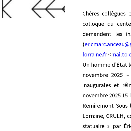
Chères collègues e
colloque du cente
demandent les in
(
ericmarc.anceau@
lorraine.fr
<
mailto:
Un homme d’État lo
novembre 2025 – 
inaugurales et ré
novembre 2025 15 h.
Remiremont Sous l
Lorraine, CRULH, c
statuaire » par Ér