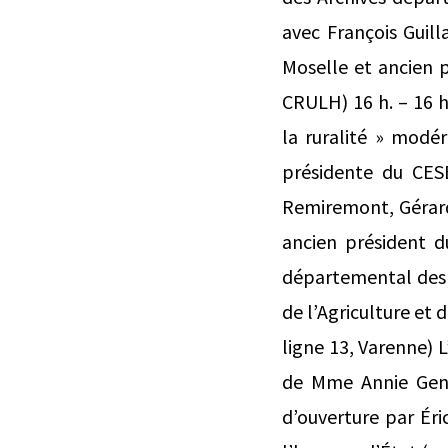
avec François Guill
Moselle et ancien 
CRULH) 16 h. – 16 h
la ruralité » modé
présidente du CES
Remiremont, Gérard
ancien président d
départemental des V
de l’Agriculture et 
ligne 13, Varenne) L
de Mme Annie Genev
d’ouverture par Ér