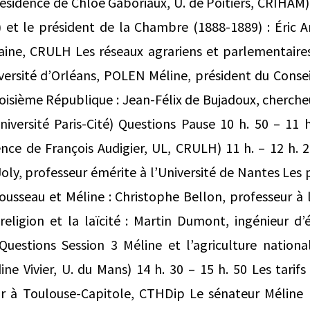
sidence de Chloé Gaboriaux, U. de Poitiers, CRIHAM) 9
 et le président de la Chambre (1888-1889) : Éric A
raine, CRULH Les réseaux agrariens et parlementaire
versité d’Orléans, POLEN Méline, président du Consei
Troisième République : Jean-Félix de Bujadoux, cherche
iversité Paris-Cité) Questions Pause 10 h. 50 – 11 
ce de François Audigier, UL, CRULH) 11 h. – 12 h. 20
oly, professeur émérite à l’Université de Nantes Les 
ousseau et Méline : Christophe Bellon, professeur à l
 religion et la laïcité : Martin Dumont, ingénieur d’
Questions Session 3 Méline et l’agriculture nationa
ne Vivier, U. du Mans) 14 h. 30 – 15 h. 50 Les tarif
r à Toulouse-Capitole, CTHDip Le sénateur Méline (