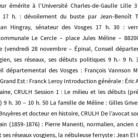
eur émérite à l’Université Charles-de-Gaulle Lille
F 17 h. : dévoilement du buste par Jean-Benoît T
n Hingray, sénateur des Vosges 17 h. 30 : verr
communale Le Cercle – place Jules Méline – 882
e (vendredi 28 novembre – Épinal, Conseil départe
gien, ses réseaux, ses débuts politiques 9 h.- 9 h. 
eil départemental des Vosges : François Vannson M
 Grand Est : Franck Leroy Introduction générale : Éric
raine, CRULH Session 1 : Le milieu et les débuts (p
9 h. 30 – 10 h. 50 La famille de Méline : Gilles Griv
 Bruyères et docteur en histoire, CRULH De l’avocat s
in (1859-1876) : Pierre Manenti, normalien, ancien 
t ses réseaux vosgiens, la nébuleuse ferryste : Jean 