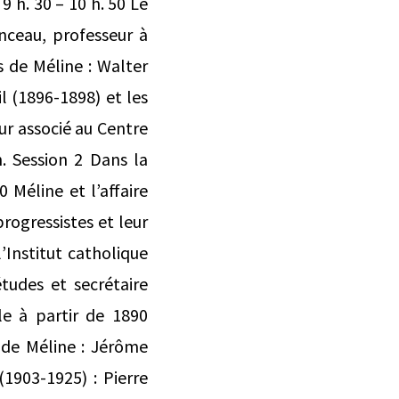
 h. 30 – 10 h. 50 Le
nceau, professeur à
s de Méline : Walter
l (1896-1898) et les
ur associé au Centre
h. Session 2 Dans la
 Méline et l’affaire
progressistes et leur
’Institut catholique
études et secrétaire
le à partir de 1890
s de Méline : Jérôme
1903-1925) : Pierre