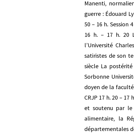
Manenti, normalien,
guerre : Édouard Ly
50 – 16 h. Session 
16 h. – 17 h. 20 
l’Université Charl
satiristes de son 
siècle La postérit
Sorbonne Université
doyen de la faculté
CRJP 17 h. 20 – 17 
et soutenu par le 
alimentaire, la R
départementales des