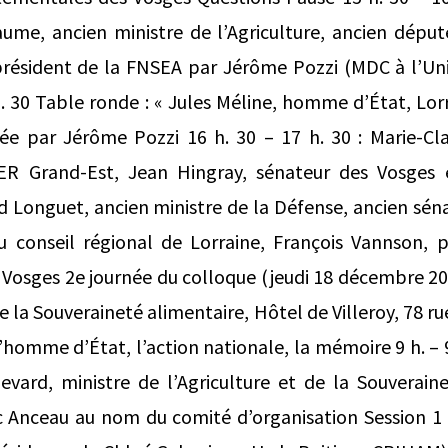
aume, ancien ministre de l’Agriculture, ancien dépu
président de la FNSEA par Jérôme Pozzi (MDC à l’Univ
. 30 Table ronde : « Jules Méline, homme d’État, Lor
rée par Jérôme Pozzi 16 h. 30 – 17 h. 30 : Marie-Cl
ER Grand-Est, Jean Hingray, sénateur des Vosges 
 Longuet, ancien ministre de la Défense, ancien séna
u conseil régional de Lorraine, François Vannson, p
osges 2e journée du colloque (jeudi 18 décembre 202
de la Souveraineté alimentaire, Hôtel de Villeroy, 78 
’homme d’État, l’action nationale, la mémoire 9 h. – 
ard, ministre de l’Agriculture et de la Souverain
ic Anceau au nom du comité d’organisation Session 1