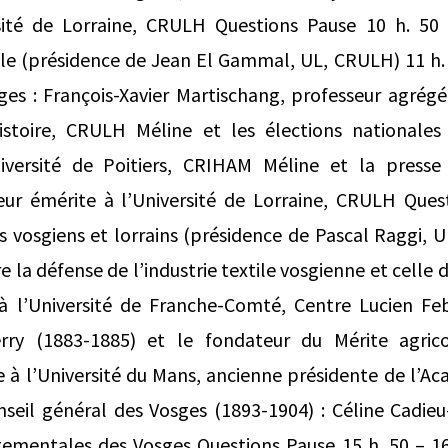
sité de Lorraine, CRULH Questions Pause 10 h. 50 
le (présidence de Jean El Gammal, UL, CRULH) 11 h. 
ges : François-Xavier Martischang, professeur agrégé 
stoire, CRULH Méline et les élections nationales
iversité de Poitiers, CRIHAM Méline et la presse 
eur émérite à l’Université de Lorraine, CRULH Quest
s vosgiens et lorrains (présidence de Pascal Raggi, 
e la défense de l’industrie textile vosgienne et celle de
 l’Université de Franche-Comté, Centre Lucien Fe
erry (1883-1885) et le fondateur du Mérite agrico
 à l’Université du Mans, ancienne présidente de l’Ac
nseil général des Vosges (1893-1904) : Céline Cadieu
tementales des Vosges Questions Pause 15 h. 50 – 16