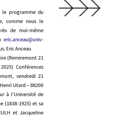
int le programme du
ire, comme nous le
uprès de moi-même
ou
eric.anceau@univ-
us. Eric Anceau
aire (Remiremont 21
2025) Conférences
emont, vendredi 21
 Henri Utard – 88200
 à l’Université de
e (1838-1925) et sa
CRULH et Jacqueline