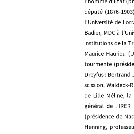
l’homme d’État (pré
député (1876-1903)
l’Université de Lor
Badier, MDC à l’Uni
institutions de la 
Maurice Hauriou (Un
tourmente (présiden
Dreyfus : Bertrand J
scission, Waldeck-R
de Lille Méline, la
général de l’IRER 
(présidence de Nadi
Henning, professeu