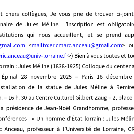
t chers collègues, Je vous prie de trouver ci-jo
naire de Jules Méline. L’inscription est obligato
stitutions qui nous accueillent, et se prend a
gmail.com
<
mailto:
ericmarc.anceau@gmail.com
> 
eric.anceau@univ-lorraine.fr
>) Bien à vous toutes et to
rrain : Jules Méline (1838-1925) Colloque du centen
Épinal 28 novembre 2025 – Paris 18 décembre 
installation de la statue de Jules Méline à Remir
 – 16 h. 30 au Centre Culturel Gilbert Zaug – 2, place
a présidence de Jean-Noël Grandhomme, professeur
onférences : « Un homme d’État lorrain : Jules Mélin
ic Anceau, professeur à l’Université de Lorraine, 