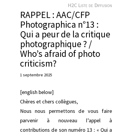
e
H2C Liste de Diffusion
r
RAPPEL : AAC/CFP
Photographica n°13 :
Qui a peur de la critique
photographique ? /
Who’s afraid of photo
criticism?
1 septembre 2025
[english below]
Chères et chers collègues,
Nous nous permettons de vous faire
parvenir à nouveau l’appel à
contributions de son numéro 13 : « Qui a