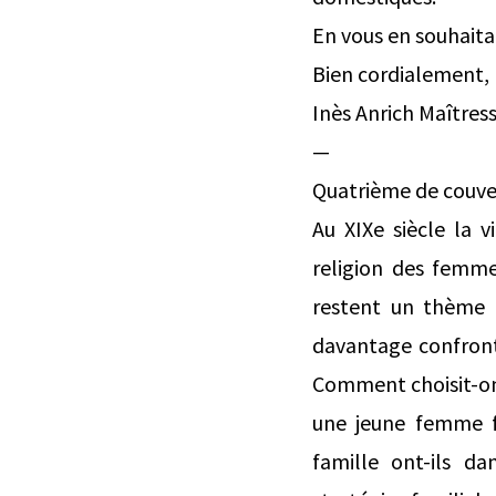
En vous en souhaita
Bien cordialement,
Inès Anrich Maîtres
—
Quatrième de couve
Au XIXe siècle la v
religion des femme
restent un thème p
davantage confronté
Comment choisit-on 
une jeune femme f
famille ont-ils da