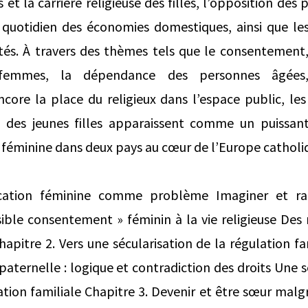
s et la carrière religieuse des ﬁlles, l’opposition des
quotidien des économies domestiques, ainsi que les 
és. À travers des thèmes tels que le consentement, l
femmes, la dépendance des personnes âgées,
core la place du religieux dans l’espace public, le
n des jeunes ﬁlles apparaissent comme un puissan
n féminine dans deux pays au cœur de l’Europe catholi
cation féminine comme problème Imaginer et ra
ible consentement » féminin à la vie religieuse Des ré
hapitre 2. Vers une sécularisation de la régulation fa
paternelle : logique et contradiction des droits Une 
ation familiale Chapitre 3. Devenir et être sœur malg