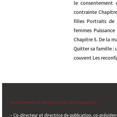
le consentement d
contrainte Chapitre
filles Portraits de
femmes Puissance p
Chapitre 5. De la m
Quitter sa famille 
couvent Les reconfig
Historiennes et Historiens du Contemporain
– Co-directeur et directrice de publication, co-président