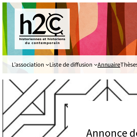
Aller
au
contenu
L’association
Liste de diffusion
Annuaire
Thèse
Annonce de 