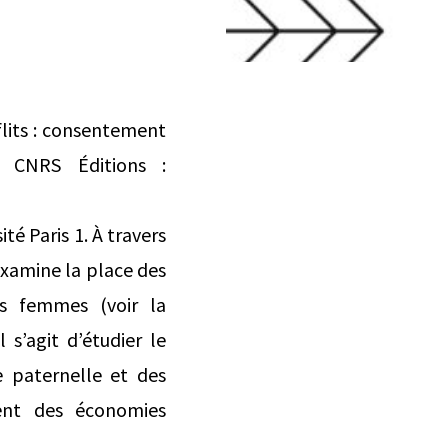
flits : consentement
z CNRS Éditions :
té Paris 1. À travers
 examine la place des
es femmes (voir la
s’agit d’étudier le
e paternelle et des
ment des économies