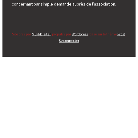
concernant par simple demande auprès de l’association.
Site créé par
MLN-Digital
, propulsé par
Wordpress
, basé sur le thème
Frost
.
Se connecter