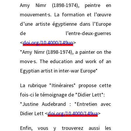
Amy Nimr (1898-1974), peintre en
mouvement·s. La formation et l’œuvre
d’une artiste égyptienne dans l’Europe
de l’entre-deux-guerres
<
doi.org/10.4000/149uo
>
*Amy Nimr (1898-1974), a painter on the
move·s. The education and work of an
Egyptian artist in inter-war Europe*
La rubrique *Itinéraires* propose cette
fois-ci le témoignage de *Didier Lett*:
*Justine Audebrand : *Entretien avec
Didier Lett <
doi.org/10.4000/149ua
>
Enfin, vous y trouverez aussi les