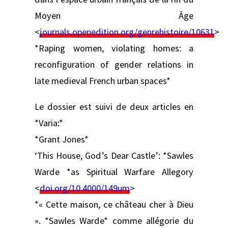
Moyen Âge
<
journals.openedition.org/genrehistoire/10631
>
*Raping women, violating homes: a
reconfiguration of gender relations in
late medieval French urban spaces*
Le dossier est suivi de deux articles en
*Varia:*
*Grant Jones*
‘This House, God’s Dear Castle’: *Sawles
Warde *as Spiritual Warfare Allegory
<
doi.org/10.4000/149um
>
*« Cette maison, ce château cher à Dieu
». *Sawles Warde* comme allégorie du