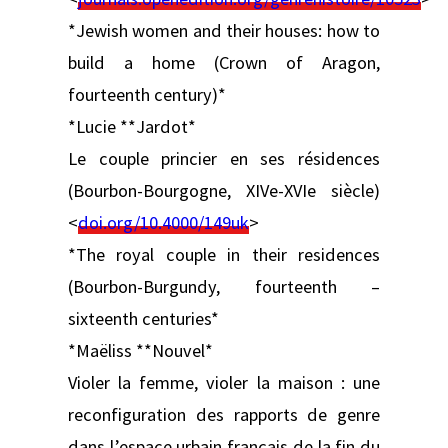
*Jewish women and their houses: how to
build a home (Crown of Aragon,
fourteenth century)*
*Lucie **Jardot*
Le couple princier en ses résidences
(Bourbon-Bourgogne, XIVe-XVIe siècle)
<
doi.org/10.4000/149uk
>
*The royal couple in their residences
(Bourbon-Burgundy, fourteenth –
sixteenth centuries*
*Maëliss **Nouvel*
Violer la femme, violer la maison : une
reconfiguration des rapports de genre
dans l’espace urbain français de la fin du