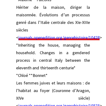
Hériter de la maison, diriger la
maisonnée. Évolutions d’un processus
genré dans l’Italie centrale des XIe-XIIIe
siècles
<
journals.openedition.org/genrehistoire/10428
>
*Inheriting the house, managing the
household. Changes in a gendered
process in central Italy between the
eleventh and thirteenth centurie*
*Chloé **Bonnet*
Les femmes juives et leurs maisons : de
l’habitat au foyer (Couronne d’Aragon,
XIVe siècle)
<
journals.openedition.org/genrehistoire/10523
>