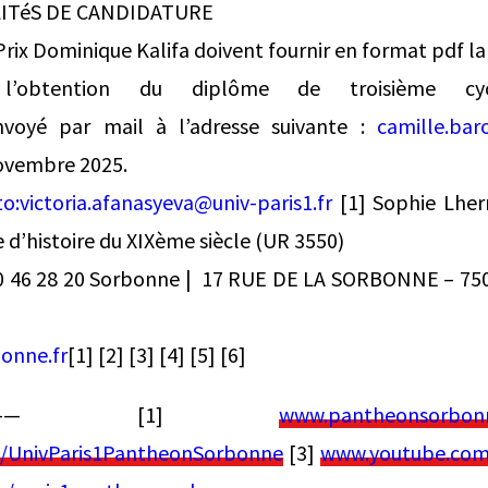
LITéS DE CANDIDATURE
Prix Dominique Kalifa doivent fournir en format pdf la
 l’obtention du diplôme de troisième 
nvoyé par mail à l’adresse suivante :
camille.bar
novembre 2025.
to:
victoria.afanasyeva@univ-paris1.fr
[1] Sophie Lher
 d’histoire du XIXème siècle (UR 3550)
40 46 28 20 Sorbonne | 17 RUE DE LA SORBONNE – 75
onne.fr
[1] [2] [3] [4] [5] [6]
: —— [1]
www.pantheonsorbonn
/UnivParis1PantheonSorbonne
[3]
www.youtube.com/