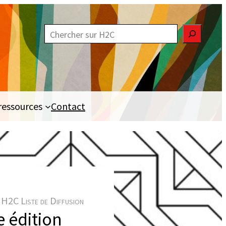
R
e
c
h
e
ressources
Contact
r
c
h
e
r
H2C Liste de Diffusion
e édition