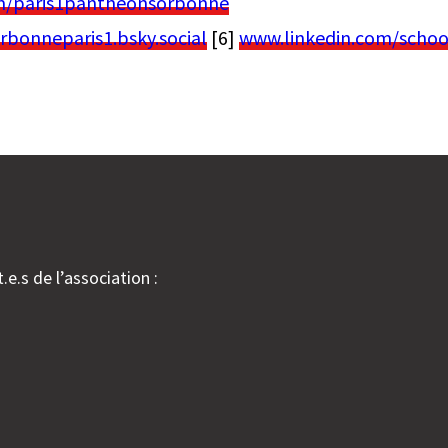
m/paris1pantheonsorbonne
[
rbonneparis1.bsky.social
[6]
www.linkedin.com/schoo
.e.s de l’association :