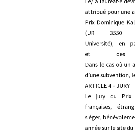
Le/la lauréat·e dev
attribué pour une a
Prix Dominique Kali
(UR 3550 Un
Université), en 
et des 
Dans le cas où un 
d’une subvention, l
ARTICLE 4 – JURY
Le jury du Prix
françaises, étra
siéger, bénévolemen
année sur le site du 