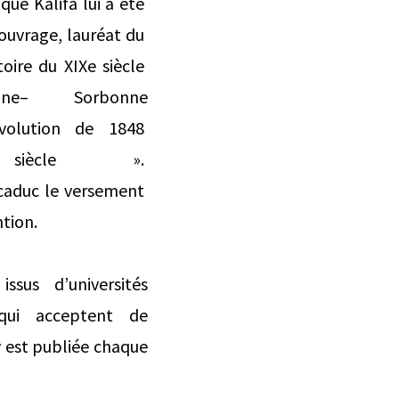
que Kalifa lui a été
 ouvrage, lauréat du
toire du XIXe siècle
ne– Sorbonne
évolution de 1848
iècle ».
 caduc le versement
tion.
us d’universités
 qui acceptent de
y est publiée chaque