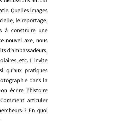
s discussions autour
atie. Quelles images
ielle, le reportage,
ls à construire une
ce nouvel axe, nous
raits d’ambassadeurs,
aires, etc. Il invite
si qu’aux pratiques
hotographie dans la
n écrire l’histoire
? Comment articuler
chercheurs ? En quoi
?