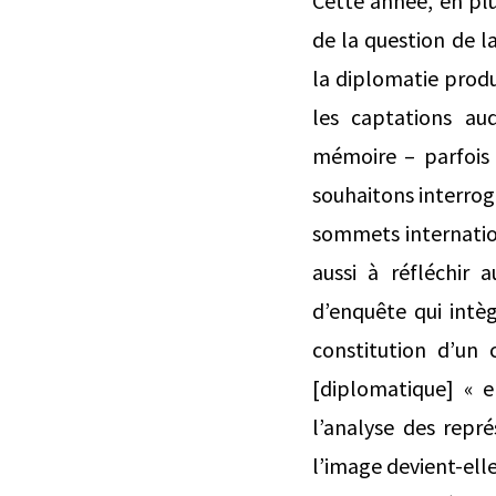
Cette année, en plu
de la question de l
la diplomatie produ
les captations aud
mémoire – parfois 
souhaitons interroge
sommets internationa
aussi à réfléchir 
d’enquête qui intè
constitution d’un 
[diplomatique] « e
l’analyse des repré
l’image devient-elle