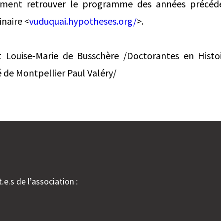
ment retrouver le programme des années précéde
naire <
vuduquai.hypotheses.org/
>.
 Louise-Marie de Busschère /Doctorantes en Histo
é de Montpellier Paul Valéry/
.e.s de l’association :