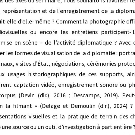
s des axes du séminaire, nous souhaitons favoriser le
a représentation et de l’enregistrement de la diplom
it-elle d’elle-même ? Comment la photographie offic
iovisuelles ou encore les entretiens participent-i
mise en scène – de l’activité diplomatique ? Avec 
r les formes de visualisation de la diplomatie : port
ux, visites d’État, négociations, cérémonies protocol
aux usages historiographiques de ces supports, ain
grent captation vidéo, enregistrement sonore ou p
corpus (Devin (dir.), 2016 ; Descamps, 2019). Peut-o
n la filmant » (Delage et Demoulin (dir.), 2024) 
sentations visuelles et la pratique de terrain des 
 une source ou un outil d’investigation à part entière 