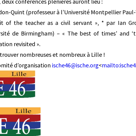
deux conférences plénières auront lieu :
on-Quint (professeur à l’Université Montpellier Paul-
it of the teacher as a civil servant », * par Ian Gr
rsité de Birmingham) – « The best of times’ and ‘t
tion revisited ».
trouver nombreuses et nombreux à Lille !
omité d’organisation
ische46@ische.org
<
mailto:
ische