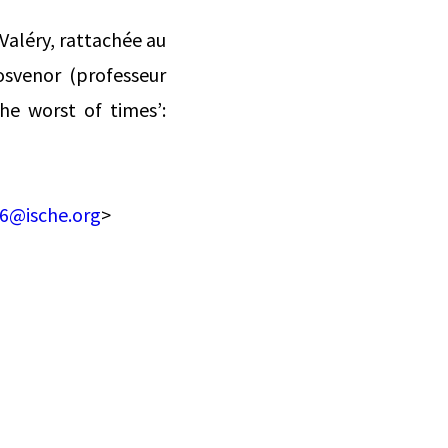
Valéry, rattachée au
osvenor (professeur
he worst of times’:
46@ische.org
>