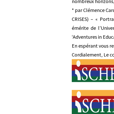
nombreux horizons, 
* par Clémence Card
CRISES) – « Portra
émérite de l’Unive
‘Adventures in Educa
En espérant vous re
Cordialement, Le c