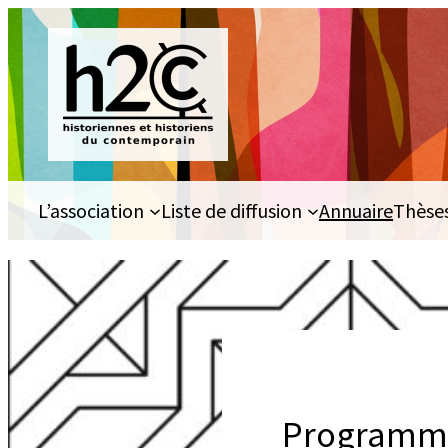
Aller
au
contenu
L’association
Liste de diffusion
Annuaire
Thèse
Programme 