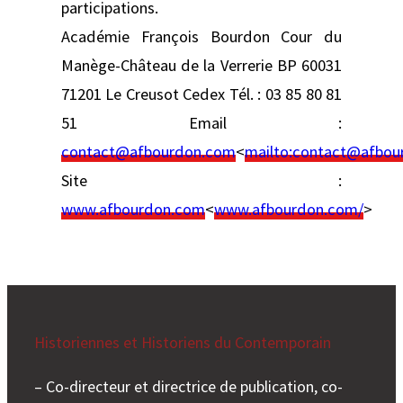
participations.
Académie François Bourdon Cour du
Manège-Château de la Verrerie BP 60031
71201 Le Creusot Cedex Tél. : 03 85 80 81
51 Email :
contact@afbourdon.com
<
mailto:
contact@afbou
Site :
www.afbourdon.com
<
www.afbourdon.com/
>
Historiennes et Historiens du Contemporain
– Co-directeur et directrice de publication, co-