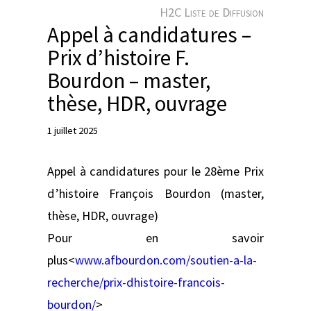
e
H2C Liste de Diffusion
r
Appel à candidatures –
Prix d’histoire F.
Bourdon – master,
thèse, HDR, ouvrage
1 juillet 2025
Appel à candidatures pour le 28ème Prix
d’histoire François Bourdon (master,
thèse, HDR, ouvrage)
Pour en savoir
plus<
www.afbourdon.com/soutien-a-la-
recherche/prix-dhistoire-francois-
bourdon/
>