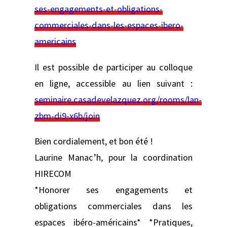
ses-engagements-et-obligations-
commerciales-dans-les-espaces-ibero-
americains
Il est possible de participer au colloque
en ligne, accessible au lien suivant :
seminaire.casadevelazquez.org/rooms/lan-
zbm-di9-x6b/join
Bien cordialement, et bon été !
Laurine Manac’h, pour la coordination
HIRECOM
*Honorer ses engagements et
obligations commerciales dans les
espaces ibéro-américains* *Pratiques,