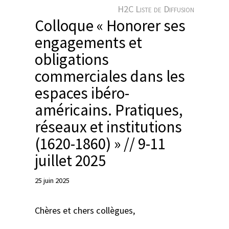
e
H2C Liste de Diffusion
r
Colloque « Honorer ses
engagements et
obligations
commerciales dans les
espaces ibéro-
américains. Pratiques,
réseaux et institutions
(1620-1860) » // 9-11
juillet 2025
25 juin 2025
Chères et chers collègues,