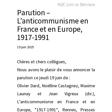
e
H2C Liste de Diffusion
r
Parution –
L’anticommunisme en
France et en Europe​,
1917-1991
19 juin 2025
Chères et chers collègues,
Nous avons le plaisir de vous annoncer la
parution ce jeudi 19 juin de :
Olivier Dard, Noëlline Castagnez, Maxime
Launay et Jean Vigreux (dir.),
L’anticommunisme en France et en
Europe, *1917-1991*, Rennes, Presses