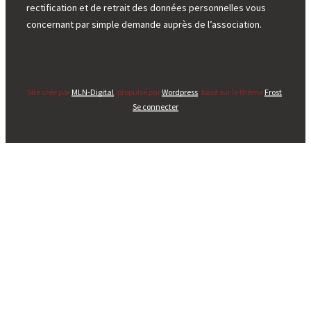
rectification et de retrait des données personnelles vous
concernant par simple demande auprès de l’association.
Site créé par
MLN-Digital
, propulsé par
Wordpress
, basé sur le thème
Frost
.
Se connecter