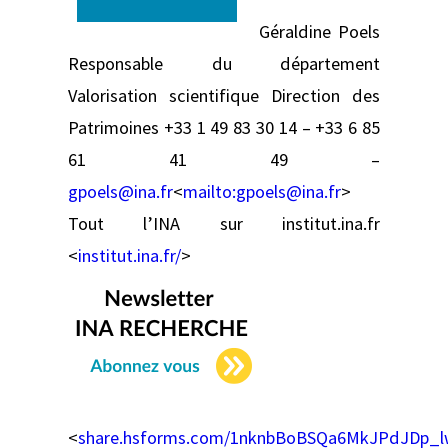
Géraldine Poels
Responsable du département
Valorisation scientifique Direction des
Patrimoines +33 1 49 83 30 14 – +33 6 85
61 41 49 –
gpoels@ina.fr
<
mailto:
gpoels@ina.fr
>
Tout l’INA sur institut.ina.fr
<
institut.ina.fr/
>
<
share.hsforms.com/1nknbBoBSQa6MkJPdJDp_l