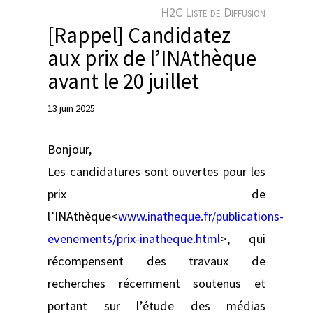
e
H2C Liste de Diffusion
r
[Rappel] Candidatez
aux prix de l’INAthèque
avant le 20 juillet
13 juin 2025
Bonjour,
Les candidatures sont ouvertes pour les
prix de
l’INAthèque<
www.inatheque.fr/publications-
evenements/prix-inatheque.html
>, qui
récompensent des travaux de
recherches récemment soutenus et
portant sur l’étude des médias