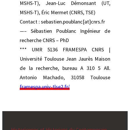
MSHS-T), Jean-Luc Démonsant (UT,
MSHS-T), Éric Mermet (CNRS, TSE)
Contact : sebastien.poublanc[at]cnrs.fr
—– Sébastien Poublanc Ingénieur de
recherche CNRS – PhD
*** UMR 5136 FRAMESPA CNRS |
Université Toulouse Jean Jaurès Maison
de la recherche, bureau A 310 5 All.
Antonio Machado, 31058 Toulouse
framespa.univ-tlse2.fr/
Historiennes et Historiens du Contemporain