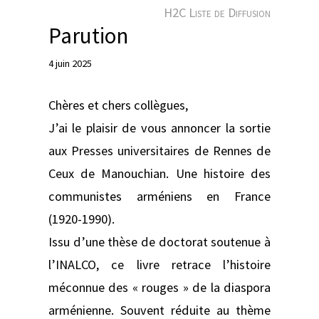
e
H2C Liste de Diffusion
r
Parution
4 juin 2025
Chères et chers collègues,
J’ai le plaisir de vous annoncer la sortie
aux Presses universitaires de Rennes de
Ceux de Manouchian. Une histoire des
communistes arméniens en France
(1920-1990).
Issu d’une thèse de doctorat soutenue à
l’INALCO, ce livre retrace l’histoire
méconnue des « rouges » de la diaspora
arménienne. Souvent réduite au thème