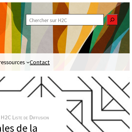
R
e
c
h
e
ressources
Contact
r
c
h
e
r
H2C Liste de Diffusion
ales de la