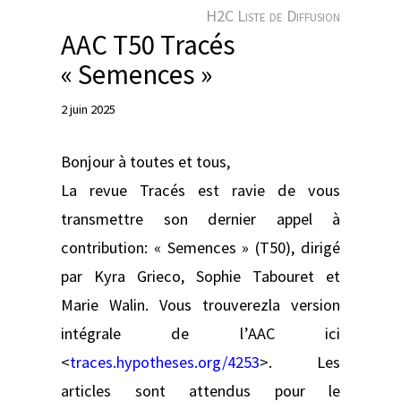
e
H2C Liste de Diffusion
r
AAC T50 Tracés
« Semences »
2 juin 2025
Bonjour à toutes et tous,
La revue Tracés est ravie de vous
transmettre son dernier appel à
contribution: « Semences » (T50), dirigé
par Kyra Grieco, Sophie Tabouret et
Marie Walin. Vous trouverezla version
intégrale de l’AAC ici
<
traces.hypotheses.org/4253
>. Les
articles sont attendus pour le