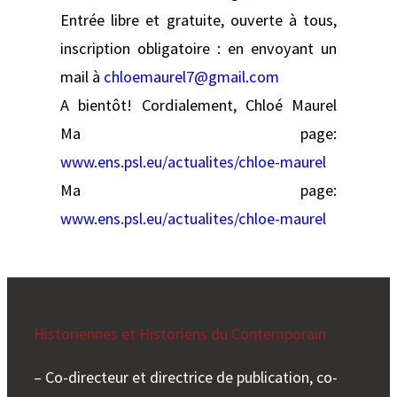
Entrée libre et gratuite, ouverte à tous,
inscription obligatoire : en envoyant un
mail à
chloemaurel7@gmail.com
A bientôt! Cordialement, Chloé Maurel
Ma page:
www.ens.psl.eu/actualites/chloe-maurel
Ma page:
www.ens.psl.eu/actualites/chloe-maurel
Historiennes et Historiens du Contemporain
– Co-directeur et directrice de publication, co-