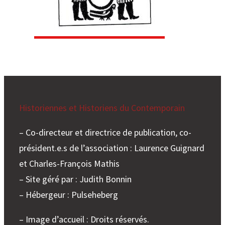
e
r
Historiennes et Historiens du Contemporain
– Co-directeur et directrice de publication, co-
président.e.s de l’association : Laurence Guignard
et Charles-François Mathis
– Site géré par : Judith Bonnin
– Hébergeur : Pulseheberg
– Image d’accueil : Droits réservés.