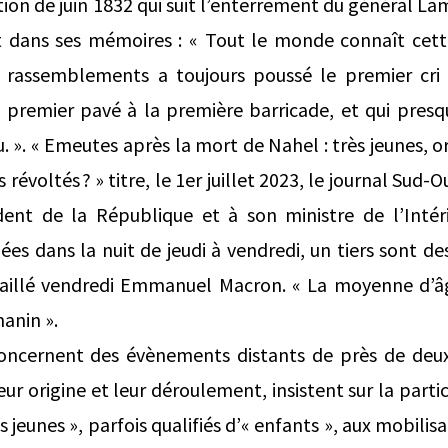
ion de juin 1832 qui suit l’enterrement du général La
rit dans ses mémoires : « Tout le monde connaît cet
s rassemblements a toujours poussé le premier cri 
premier pavé à la première barricade, et qui presqu
. ». « Emeutes après la mort de Nahel : très jeunes, o
s révoltés ? » titre, le 1er juillet 2023, le journal Sud-
dent de la République et à son ministre de l’Intéri
es dans la nuit de jeudi à vendredi, un tiers sont de
étaillé vendredi Emmanuel Macron. « La moyenne d’âge
anin ».
 concernent des évènements distants de près de deu
eur origine et leur déroulement, insistent sur la parti
 jeunes », parfois qualifiés d’« enfants », aux mobilisa