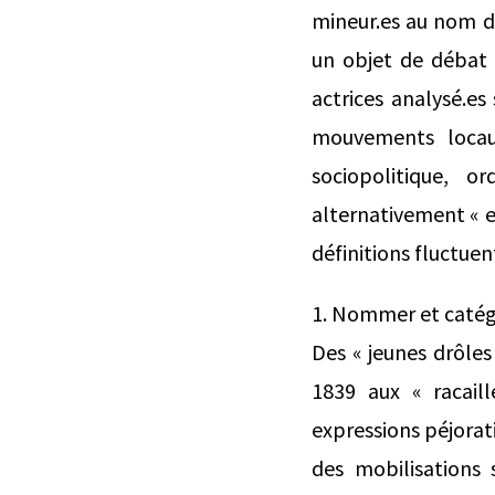
mineur.es au nom d’
un objet de débat 
actrices analysé.es
mouvements locaux
sociopolitique, 
alternativement « en
définitions fluctuen
1. Nommer et catégo
Des « jeunes drôles
1839 aux « racail
expressions péjorat
des mobilisations s