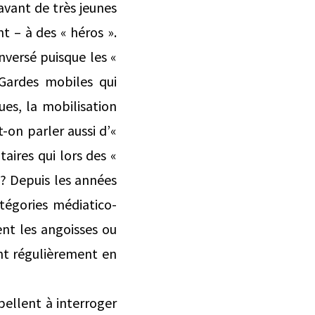
avant de très jeunes
 – à des « héros ».
enversé puisque les «
 Gardes mobiles qui
ues, la mobilisation
-on parler aussi d’«
aires qui lors des «
 ? Depuis les années
atégories médiatico-
sent les angoisses ou
ent régulièrement en
pellent à interroger