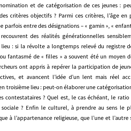
nomination et de catégorisation de ces jeunes : pe
es critères objectifs ? Parmi ces critères, l’âge en 
 parfois entre des désignations – « gamin », « enfant
i recouvrent des réalités générationnelles sensiblem
ieu : si la révolte a longtemps relevé du registre de 
ou fantasmé de « filles » a souvent été un moyen de 
rcheurs ont appris à repérer la participation de jeu
ectives, et avancent l’idée d’un lent mais réel ac
en troisième lieu : peut-on élaborer une catégorisation
es contestataires ? Quel est, le cas échéant, le rat
é sociale ? Enfin le culturel, à prendre au sens le p
que à l’appartenance religieuse, que l’une et l’autre