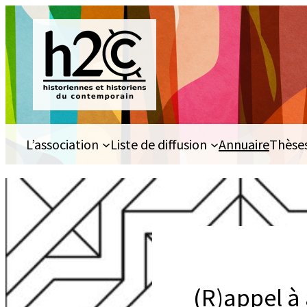
Aller
au
contenu
L’association
Liste de diffusion
Annuaire
Thèse
(R)appel à 