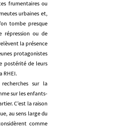
ltes frumentaires ou
émeutes urbaines et,
 l’on tombe presque
e répression ou de
relèvent la présence
 jeunes protagonistes
e postérité de leurs
la RHEI.
recherches sur la
mme sur les enfants-
tier. C’est la raison
ue, au sens large du
e considèrent comme