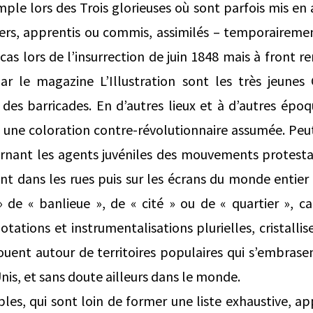
mple lors des Trois glorieuses où sont parfois mis en 
ers, apprentis ou commis, assimilés – temporairement
as lors de l’insurrection de juin 1848 mais à front r
ar le magazine L’Illustration sont les très jeunes
des barricades. En d’autres lieux et à d’autres époq
i une coloration contre-révolutionnaire assumée. Peut
rnant les agents juvéniles des mouvements protestat
nt dans les rues puis sur les écrans du monde entier
» de « banlieue », de « cité » ou de « quartier », c
tations et instrumentalisations plurielles, cristalli
nouent autour de territoires populaires qui s’embras
nis, et sans doute ailleurs dans le monde.
es, qui sont loin de former une liste exhaustive, ap