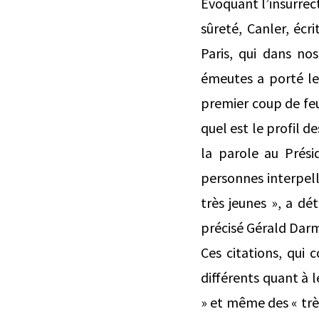
Évoquant l’insurrect
sûreté, Canler, éc
Paris, qui dans no
émeutes a porté le 
premier coup de feu
quel est le profil de
la parole au Prési
personnes interpellé
très jeunes », a d
précisé Gérald Darm
Ces citations, qui
différents quant à l
» et même des « très