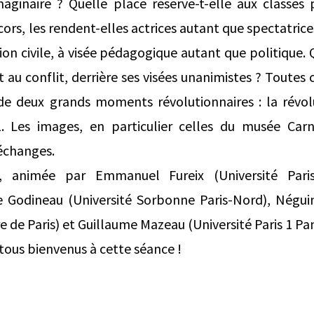
maginaire ? Quelle place réserve-t-elle aux classes 
écors, les rendent-elles actrices autant que spectatrices
tion civile, à visée pédagogique autant que politique
 et au conflit, derrière ses visées unanimistes ? Toutes
de deux grands moments révolutionnaires : la révol
Les images, en particulier celles du musée Carna
échanges.
, animée par Emmanuel Fureix (Université Paris-
 Godineau (Université Sorbonne Paris-Nord), Négui
re de Paris) et Guillaume Mazeau (Université Paris 1 
 tous bienvenus à cette séance !