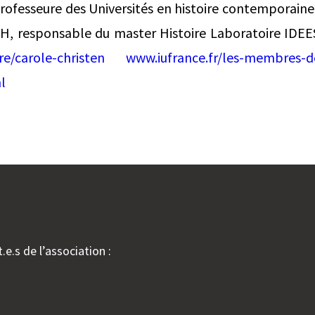
ofesseure des Universités en histoire contemporaine 
H, responsable du master Histoire Laboratoire IDE
re/carole-christen
www.iufrance.fr/les-membres-d
l
.e.s de l’association :