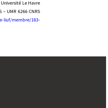
Université Le Havre
ES – UMR 6266 CNRS
e-liuf/membre/183-