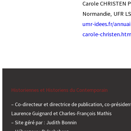
Carole CHRISTEN Pr
Normandie, UFR LS
umr-idees.fr/annuai
carole-christen.htm
Historiennes et Historiens du Contemporain
– Co-directeur et directrice de publication, co-président
Laurence Guignard et Charles-François Mathis
– Site géré par : Judith Bonnin