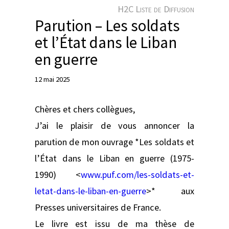
e
H2C Liste de Diffusion
r
Parution – Les soldats
et l’État dans le Liban
en guerre
12 mai 2025
Chères et chers collègues,
J’ai le plaisir de vous annoncer la
parution de mon ouvrage *Les soldats et
l’État dans le Liban en guerre (1975-
1990) <
www.puf.com/les-soldats-et-
letat-dans-le-liban-en-guerre
>* aux
Presses universitaires de France.
Le livre est issu de ma thèse de