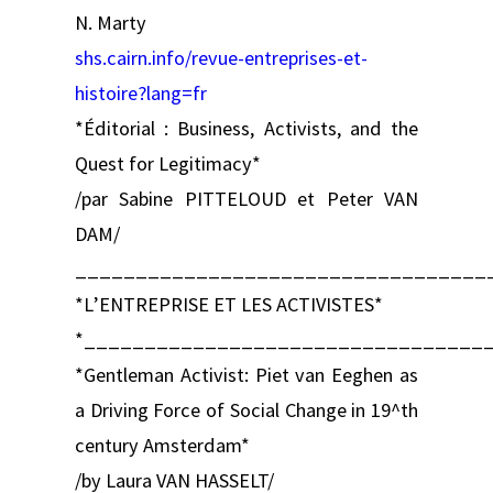
N. Marty
shs.cairn.info/revue-entreprises-et-
histoire?lang=fr
*Éditorial : Business, Activists, and the
Quest for Legitimacy*
/par Sabine PITTELOUD et Peter VAN
DAM/
__________________________________
*L’ENTREPRISE ET LES ACTIVISTES*
*_________________________________
*Gentleman Activist: Piet van Eeghen as
a Driving Force of Social Change in 19^th
century Amsterdam*
/by Laura VAN HASSELT/