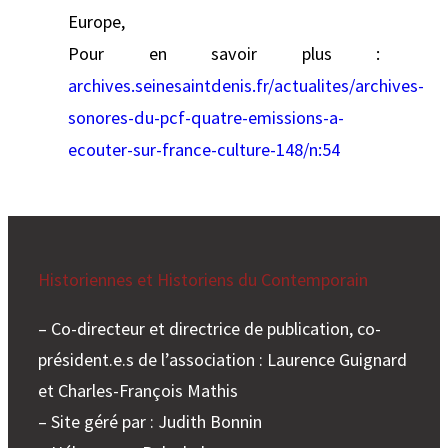
Europe,
Pour en savoir plus :
archives.seinesaintdenis.fr/actualites/archives-
sonores-du-pcf-quatre-emissions-a-
ecouter-sur-france-culture-148/n:54
Historiennes et Historiens du Contemporain
– Co-directeur et directrice de publication, co-
président.e.s de l’association : Laurence Guignard
et Charles-François Mathis
– Site géré par : Judith Bonnin