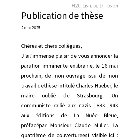
e
H2C Liste de Diffusion
r
Publication de thèse
2 mai 2025
Chères et chers collègues,
J’ail’immense plaisir de vous annoncer la
parution imminente enlibrairie, le 16 mai
prochain, de mon ouvrage issu de mon
travail dethèse intitulé Charles Hueber, le
maire oublié de Strasbourg :Un
communiste rallié aux nazis 1883-1943
aux éditions de La Nuée Bleue,
préfacépar Monsieur Claude Muller. La
quatrième de couvertureest visible ici :