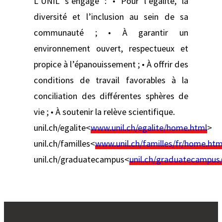
L’UNIL s’engage : • Pour l’égalité, la
diversité et l’inclusion au sein de sa
communauté ; • À garantir un
environnement ouvert, respectueux et
propice à l’épanouissement ; • À offrir des
conditions de travail favorables à la
conciliation des différentes sphères de
vie ; • À soutenir la relève scientifique.
unil.ch/egalite<
www.unil.ch/egalite/home.html
>
unil.ch/familles<
www.unil.ch/familles/fr/home.htm
unil.ch/graduatecampus<
unil.ch/graduatecampus