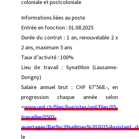
coloniale et postcoloniale
Informations liées au poste
Entrée en fonction : 01.08.2025
Durée du contrat : 1 an, renouvelable 2 x
2 ans, maximum 5 ans
Taux d’activité : 100%
Lieu de travail : Synathlon (Lausanne-
Dorigny)
Salaire annuel brut : CHF 67’568.-, en
progression chaque année selon
<
www.unil.ch/files/live/sites/unil/files/05-
travailler/0503-
avantages/Bar%c3%a8mes%202025/Assistant_do
le