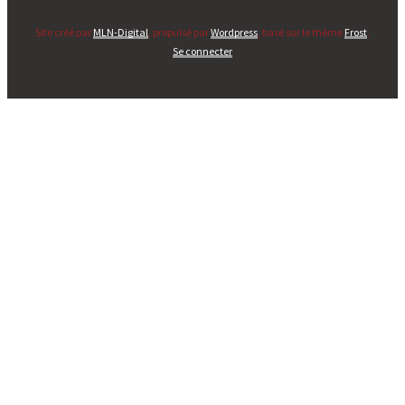
Site créé par
MLN-Digital
, propulsé par
Wordpress
, basé sur le thème
Frost
.
Se connecter