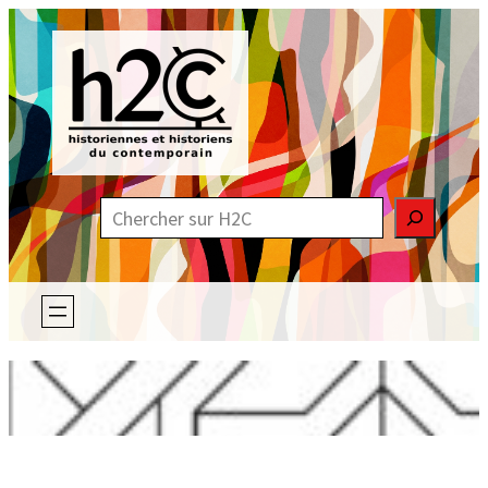
Aller
au
contenu
R
e
c
h
e
r
c
h