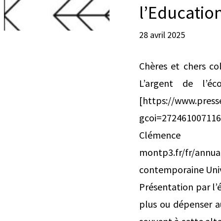
l’Educatio
28 avril 2025
Chères et chers co
L’argent de l’éc
[https://www.press
gcoi=2724610071168
Clémence C
montp3.fr/fr/ann
contemporaine Univ
Présentation par l’é
plus ou dépenser a