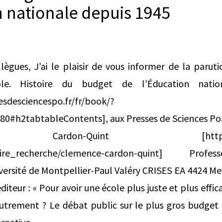
n nationale depuis 1945
llègues, J’ai le plaisir de vous informer de la paru
ole. Histoire du budget de l’Éducation nati
esdesciencespo.fr/fr/book/?
0#h2tabtableContents], aux Presses de Sciences Po.
ardon-Quint [https://crise
uaire_recherche/clemence-cardon-quint] Profe
ersité de Montpellier-Paul Valéry CRISES EA 4424 Mem
diteur : « Pour avoir une école plus juste et plus effic
utrement ? Le débat public sur le plus gros budget 