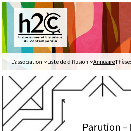
Aller
au
contenu
L’association
Liste de diffusion
Annuaire
Thèse
Parution – 