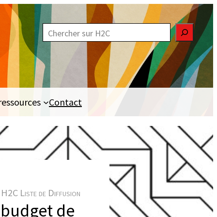
R
e
c
h
e
ressources
Contact
r
c
h
e
r
H2C Liste de Diffusion
u budget de