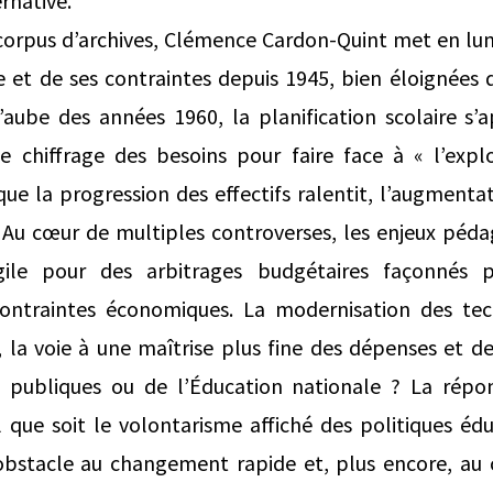
rnative.
 corpus d’archives, Clémence Cardon-Quint met en lumi
e et de ses contraintes depuis 1945, bien éloignées 
’aube des années 1960, la planification scolaire s’
de chiffrage des besoins pour faire face à « l’explo
que la progression des effectifs ralentit, l’augment
. Au cœur de multiples controverses, les enjeux péd
ile pour des arbitrages budgétaires façonnés 
contraintes économiques. La modernisation des te
, la voie à une maîtrise plus fine des dépenses et de 
s publiques ou de l’Éducation nationale ? La répon
 que soit le volon­tarisme affiché des politiques éduc
t obstacle au changement rapide et, plus encore, a