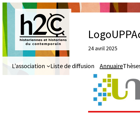
Aller
au
contenu
LogoUPPAc
24 avril 2025
L’association
Liste de diffusion
Annuaire
Thèse