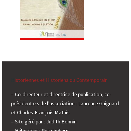
e
r
Historiennes et Historiens du Contemporain
– Co-directeur et directrice de publication, co-
président.e.s de l’association : Laurence Guignard
et Charles-François Mathis
– Site géré par : Judith Bonnin
– Hébergeur : Pulseheberg