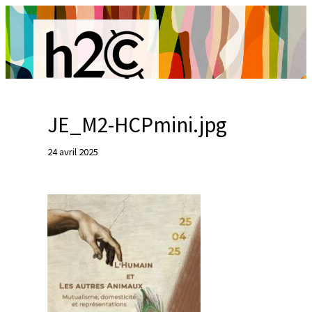
Aller
au
contenu
JE_M2-HCPmini.jpg
R
24 avril 2025
e
c
h
e
r
c
h