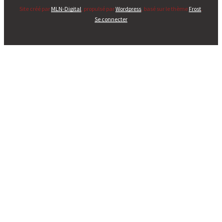
Site créé par
MLN-Digital
, propulsé par
Wordpress
, basé sur le thème
Frost
.
Se connecter