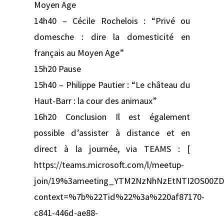
Moyen Age
14h40 – Cécile Rochelois : “Privé ou
domesche : dire la domesticité en
français au Moyen Age”
15h20 Pause
15h40 – Philippe Pautier : “Le château du
Haut-Barr : la cour des animaux”
16h20 Conclusion Il est également
possible d’assister à distance et en
direct à la journée, via TEAMS : [
https://teams.microsoft.com/l/meetup-
join/19%3ameeting_YTM2NzNhNzEtNTI2OS00ZD
context=%7b%22Tid%22%3a%220af87170-
c841-446d-ae88-