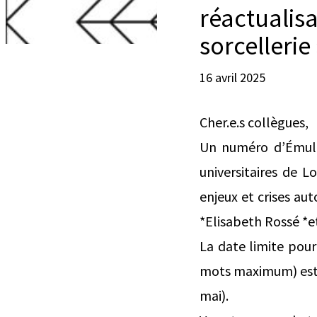
réactualisa
sorcellerie
16 avril 2025
Cher.e.s collègues,
Un numéro d’Émulat
universitaires de L
enjeux et crises aut
*Elisabeth Rossé *e
La date limite pour
mots maximum) est f
mai).