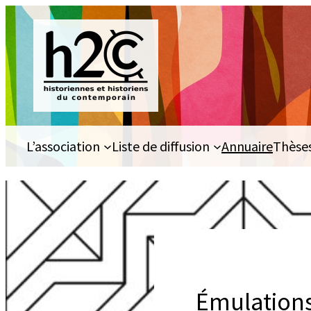
Aller
au
contenu
L’association
Liste de diffusion
Annuaire
Thèse
Émulations 