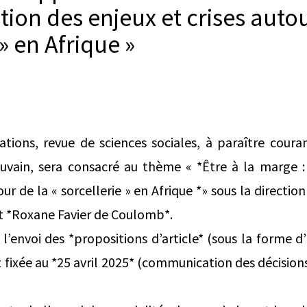
tion des enjeux et crises autou
 » en Afrique »
ions, revue de sciences sociales, à paraître coura
ouvain, sera consacré au thème « *Être à la marge :
our de la « sorcellerie » en Afrique *» sous la direction
t *Roxane Favier de Coulomb*.
 l’envoi des *propositions d’article* (sous la forme 
ixée au *25 avril 2025* (communication des décisions 