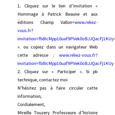
1. Cliquez sur le lien d’invitation «
Hommage à Patrick Beaune et aux
éditions Champ Vallon<
www.reliez-
vous.fr?
invitation=fb8IcMpp10uaf9PVek0oBJJQacFj1KUy
». ou copiez dans un navigateur Web
cette adresse :
www.reliez-vous.fr?
invitation=fb8IcMpp10uaf9PVek0oBJJQacFj1KUy
2. Cliquez sur « Participer ». Si pb
technique, contactez moi
N’hésitez pas à faire circuler cette
information,
Cordialement,
Mireille Touzery Professeure d’histoire