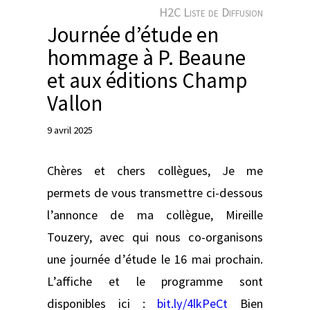
e
H2C Liste de Diffusion
r
Journée d’étude en
hommage à P. Beaune
et aux éditions Champ
Vallon
9 avril 2025
Chères et chers collègues, Je me
permets de vous transmettre ci-dessous
l’annonce de ma collègue, Mireille
Touzery, avec qui nous co-organisons
une journée d’étude le 16 mai prochain.
L’affiche et le programme sont
disponibles ici :
bit.ly/4lkPeCt
Bien